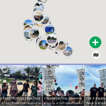
เรียนรู้วิถีประมง เชื่อมโยงสู่
งานถอดบทเรียน Saveหาด
เปิด 4 ข้อเส
การอนุรักษ์ชายหาดม่วงงาม
ม่วงงาม จากกำเเพงกันคลื่น
กัดเซาะชายฝั่